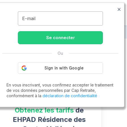
09.74.59.59.57
Disponible de 8h à 20h
MENU
E-mail
ns
EHPAD Résidence des Quatre Vallées
Se connecter
Ou
Vous cherchez un emploi !
Cap Retraite vous aide à trouver un emploi
Postuler en ligne
En vous inscrivant, vous confirmez accepter le traitement
de vos données personnelles par Cap Retraite,
conformément à la
déclaration de confidentialité
Obtenez les tarifs
de
EHPAD Résidence des