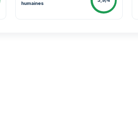
3,9/4
humaines