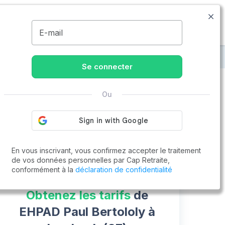
09.74.59.59.57
Disponible de 8h à 20h
MENU
E-mail
aul Bertololy
Se connecter
Ou
Vous cherchez un emploi !
Cap Retraite vous aide à trouver un emploi
Postuler en ligne
En vous inscrivant, vous confirmez accepter le traitement
de vos données personnelles par Cap Retraite,
conformément à la
déclaration de confidentialité
Obtenez les tarifs
de
EHPAD Paul Bertololy à