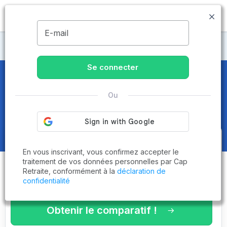
MENU
E-mail
Maisons de retraite Cher
Se connecter
Maisons de retraite et EHPAD
à
Ou
Sancerre (18300)
Obtenez le
comparatif des
En vous inscrivant, vous confirmez accepter le
établissements
adaptés à vos
traitement de vos données personnelles par Cap
Retraite, conformément à la
déclaration de
critères en 3 minutes !
confidentialité
Obtenir le comparatif !