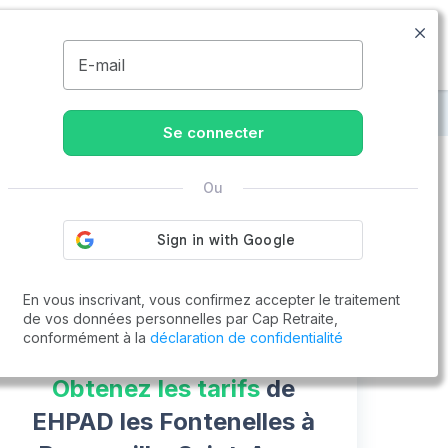
09.77.55.73.00
Disponible de 8h à 20h
MENU
E-mail
Saint-Agne
EHPAD les Fontenelles
Se connecter
Ou
Vous cherchez un emploi !
Cap Retraite vous aide à trouver un emploi
Postuler en ligne
En vous inscrivant, vous confirmez accepter le traitement
de vos données personnelles par Cap Retraite,
conformément à la
déclaration de confidentialité
Obtenez les tarifs
de
EHPAD les Fontenelles à