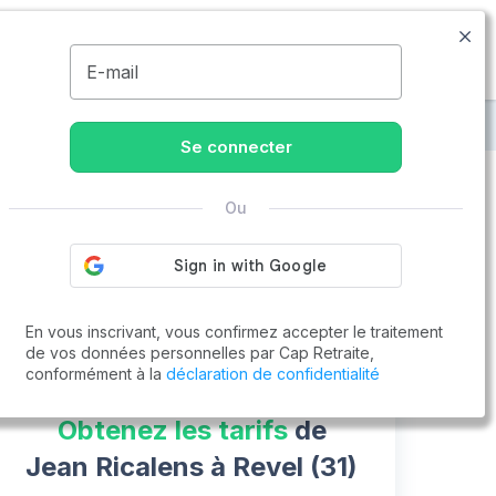
09.77.55.73.00
Disponible de 8h à 20h
MENU
E-mail
 Ricalens
Se connecter
Ou
Vous cherchez un emploi !
Cap Retraite vous aide à trouver un emploi
Postuler en ligne
En vous inscrivant, vous confirmez accepter le traitement
de vos données personnelles par Cap Retraite,
conformément à la
déclaration de confidentialité
Obtenez les tarifs
de
Jean Ricalens à Revel (31)