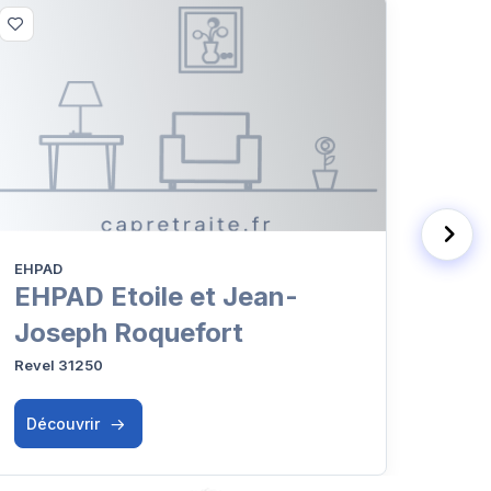
EHPAD
EHPA
EHPAD Etoile et Jean-
EHP
Joseph Roquefort
Sai
Revel 31250
Sorèz
Découvrir
Déc