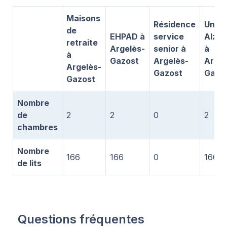
Maisons
Résidence
Unité
de
EHPAD à
service
Alzhe
retraite
Argelès-
senior à
à
à
Gazost
Argelès-
Argel
Argelès-
Gazost
Gazo
Gazost
Nombre
de
2
2
0
2
chambres
Nombre
166
166
0
166
de lits
Questions fréquentes