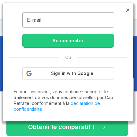
MENU
E-mail
Maisons de retraite Hautes-Pyrénées
Se connecter
Maisons de retraite et EHPAD
à
Ou
Argelès-Gazost (65400)
Obtenez le
comparatif des
En vous inscrivant, vous confirmez accepter le
établissements
adaptés à vos
traitement de vos données personnelles par Cap
Retraite, conformément à la
déclaration de
critères en 3 minutes !
confidentialité
Obtenir le comparatif !