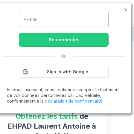
09.74.59.59.57
Disponible de 8h à 20h
MENU
E-mail
t Antoine
Se connecter
Ou
Vous cherchez un emploi !
Cap Retraite vous aide à trouver un emploi
Postuler en ligne
En vous inscrivant, vous confirmez accepter le traitement
de vos données personnelles par Cap Retraite,
conformément à la
déclaration de confidentialité
Obtenez les tarifs
de
EHPAD Laurent Antoine à