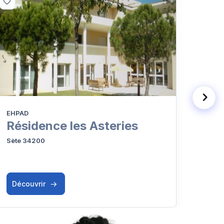
EHPAD
Résid
Résidence les Asteries
Le 
Sète 34200
Sète 
Découvrir
Déc