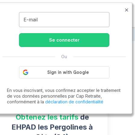
09.74.59.59.57
Disponible de 8h à 20h
MENU
E-mail
golines
Se connecter
Ou
Vous cherchez un emploi !
Cap Retraite vous aide à trouver un emploi
Postuler en ligne
En vous inscrivant, vous confirmez accepter le traitement
de vos données personnelles par Cap Retraite,
conformément à la
déclaration de confidentialité
Obtenez les tarifs
de
EHPAD les Pergolines à