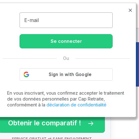
09.74.59.59.57
Disponible de 8h à 20h
MENU
E-mail
Se connecter
Ou
ge 4 sur 4
En vous inscrivant, vous confirmez accepter le traitement
de vos données personnelles par Cap Retraite,
conformément à la
déclaration de confidentialité
arif 2026 !
Obtenir le comparatif !
SERVICE GRATUIT et SANS ENGAGEMENT