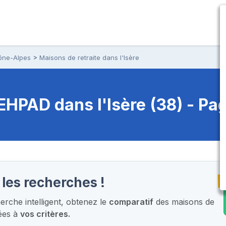
ône-Alpes
Maisons de retraite dans l'Isère
t EHPAD
dans l'Isère (38) - Pa
T
 les recherches !
rche intelligent,
obtenez le
comparatif
des maisons de
ées à
vos critères.