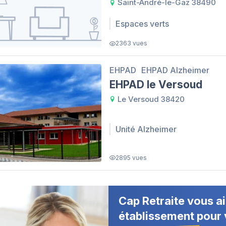
Saint-André-le-Gaz 38490
Espaces verts
2363 vues
EHPAD
EHPAD Alzheimer
EHPAD le Versoud
Le Versoud 38420
Unité Alzheimer
2895 vues
Cap Retraite vous ai
établissement pour 