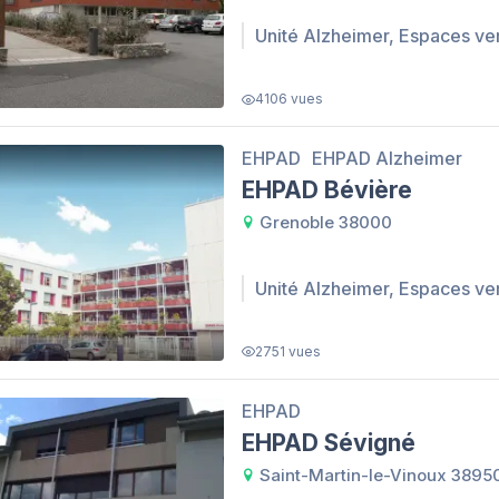
Unité Alzheimer, Espaces ve
4106 vues
EHPAD
EHPAD Alzheimer
EHPAD Bévière
Grenoble 38000
Unité Alzheimer, Espaces ve
2751 vues
EHPAD
EHPAD Sévigné
Saint-Martin-le-Vinoux 3895