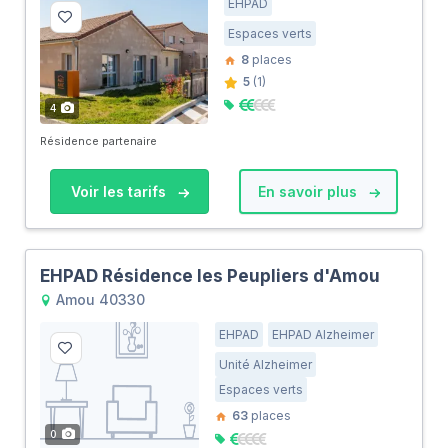
EHPAD
Espaces verts
8
places
5
(1)
4
Résidence partenaire
Voir les tarifs
En savoir plus
EHPAD Résidence les Peupliers d'Amou
Amou 40330
EHPAD
EHPAD Alzheimer
Unité Alzheimer
Espaces verts
63
places
0