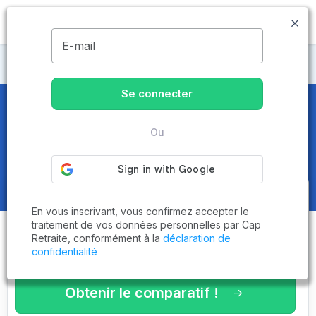
MENU
E-mail
Maisons de retraite Landes
Se connecter
Maisons de retraite et EHPAD
à
Ou
Hagetmau (40700)
Obtenez le
comparatif des
En vous inscrivant, vous confirmez accepter le
établissements
adaptés à vos
traitement de vos données personnelles par Cap
Retraite, conformément à la
déclaration de
critères en 3 minutes !
confidentialité
Obtenir le comparatif !