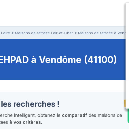
 Loire
Maisons de retraite Loir-et-Cher
Maisons de retraite à Vend
t EHPAD
à Vendôme (41100)
T
les recherches !
rche intelligent,
obtenez le
comparatif
des maisons de
tées à
vos critères.