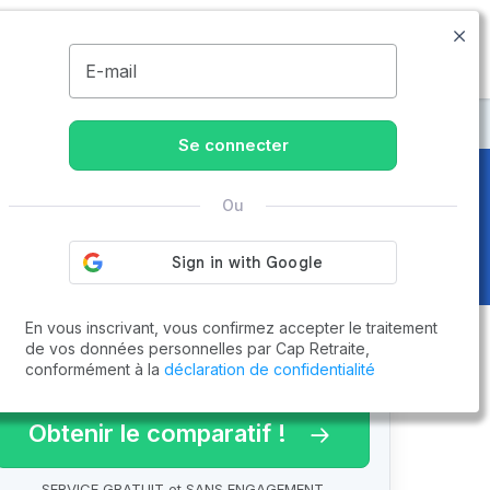
09.74.59.59.57
Disponible de 8h à 20h
MENU
E-mail
ôme
Se connecter
Ou
En vous inscrivant, vous confirmez accepter le traitement
de vos données personnelles par Cap Retraite,
conformément à la
déclaration de confidentialité
arif 2026 !
Obtenir le comparatif !
SERVICE GRATUIT et SANS ENGAGEMENT