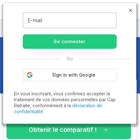
MENU
E-mail
Maisons de retraite Lot-et-Garonne
Se connecter
Maisons de retraite et EHPAD
à
Ou
Villeréal (47210)
Obtenez le
comparatif des
En vous inscrivant, vous confirmez accepter le
établissements
adaptés à vos
traitement de vos données personnelles par Cap
Retraite, conformément à la
déclaration de
critères en 3 minutes !
confidentialité
Obtenir le comparatif !