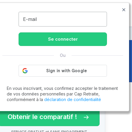
09.74.59.59.57
Disponible de 8h à 20h
MENU
E-mail
Se connecter
Ou
En vous inscrivant, vous confirmez accepter le traitement
de vos données personnelles par Cap Retraite,
conformément à la
déclaration de confidentialité
arif 2026 !
Obtenir le comparatif !
SERVICE GRATUIT et SANS ENGAGEMENT