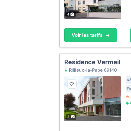
4
Voir les tarifs
Residence Vermeil
Rillieux-la-Pape 69140
Ré
Es
2