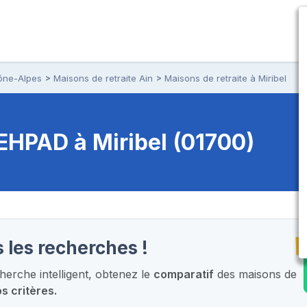
ône-Alpes
Maisons de retraite Ain
Maisons de retraite à Miribel
t EHPAD
à Miribel (01700)
T
 les recherches !
erche intelligent,
obtenez le
comparatif
des maisons de
s critères.