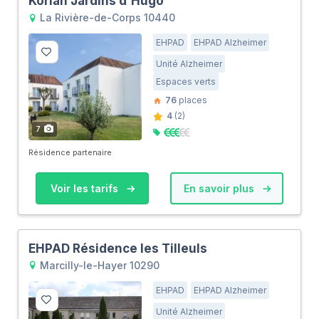
Korian Jardins d'Hugo
La Rivière-de-Corps 10440
EHPAD
EHPAD Alzheimer
Unité Alzheimer
Espaces verts
76
places
4
(2)
7
Résidence partenaire
Voir les tarifs
En savoir plus
EHPAD Résidence les Tilleuls
Marcilly-le-Hayer 10290
EHPAD
EHPAD Alzheimer
Unité Alzheimer