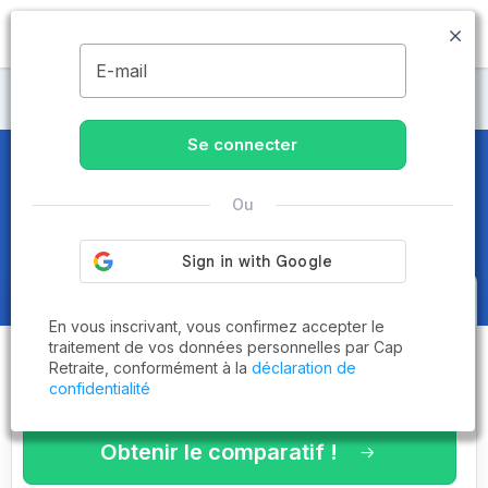
MENU
E-mail
Maisons de retraite Aube
Se connecter
Maisons de retraite et EHPAD
à
Ou
Estissac (10190)
Obtenez le
comparatif des
En vous inscrivant, vous confirmez accepter le
établissements
adaptés à vos
traitement de vos données personnelles par Cap
Retraite, conformément à la
déclaration de
critères en 3 minutes !
confidentialité
Obtenir le comparatif !