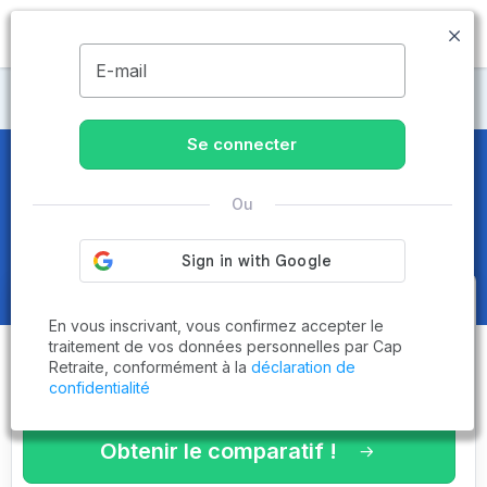
MENU
E-mail
Maisons de retraite Aveyron
Se connecter
Maisons de retraite et EHPAD
à
Ou
Espalion (12500)
Obtenez le
comparatif des
En vous inscrivant, vous confirmez accepter le
établissements
adaptés à vos
traitement de vos données personnelles par Cap
Retraite, conformément à la
déclaration de
critères en 3 minutes !
confidentialité
Obtenir le comparatif !