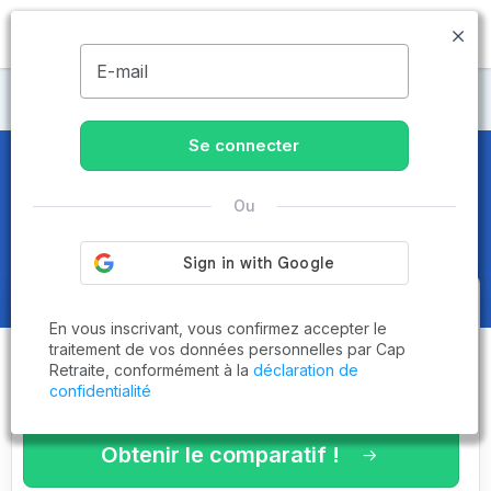
MENU
E-mail
Maisons de retraite Aveyron
Se connecter
Maisons de retraite et EHPAD
à
Ou
Saint-Affrique (12400)
Obtenez le
comparatif des
En vous inscrivant, vous confirmez accepter le
établissements
adaptés à vos
traitement de vos données personnelles par Cap
Retraite, conformément à la
déclaration de
critères en 3 minutes !
confidentialité
Obtenir le comparatif !