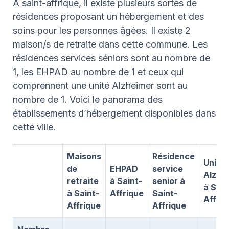
À saint-affrique, il existe plusieurs sortes de
résidences proposant un hébergement et des
soins pour les personnes âgées. Il existe 2
maison/s de retraite dans cette commune. Les
résidences services séniors sont au nombre de
1, les EHPAD au nombre de 1 et ceux qui
comprennent une unité Alzheimer sont au
nombre de 1. Voici le panorama des
établissements d’hébergement disponibles dans
cette ville.
Maisons
Résidence
Unité
de
EHPAD
service
Alzhe
retraite
à Saint-
senior à
à Sain
à Saint-
Affrique
Saint-
Affriq
Affrique
Affrique