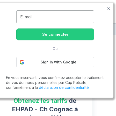
09.77.55.73.00
Disponible de 8h à 20h
MENU
E-mail
EHPAD - Ch Cognac
Se connecter
Ou
Vous cherchez un emploi !
Cap Retraite vous aide à trouver un emploi
Postuler en ligne
En vous inscrivant, vous confirmez accepter le traitement
de vos données personnelles par Cap Retraite,
conformément à la
déclaration de confidentialité
Obtenez les tarifs
de
EHPAD - Ch Cognac à