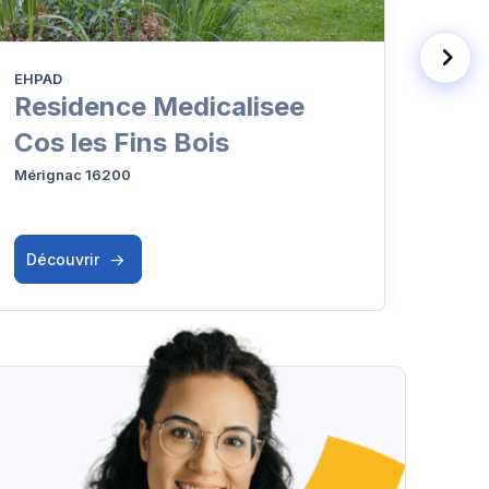
EHPAD
EHPA
Residence Medicalisee
EH
Cos les Fins Bois
Saint-
Mérignac 16200
Découvrir
Déc