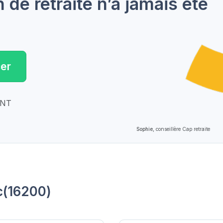
de retraite n’a jamais été
er
ENT
Sophie,
conseillère Cap retraite
c(16200)