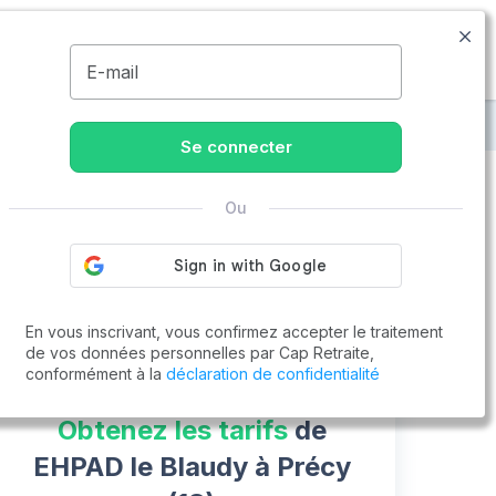
09.74.59.59.57
Disponible de 8h à 20h
MENU
E-mail
D le Blaudy
Se connecter
Ou
Vous cherchez un emploi !
Cap Retraite vous aide à trouver un emploi
Postuler en ligne
En vous inscrivant, vous confirmez accepter le traitement
de vos données personnelles par Cap Retraite,
conformément à la
déclaration de confidentialité
Obtenez les tarifs
de
EHPAD le Blaudy à Précy