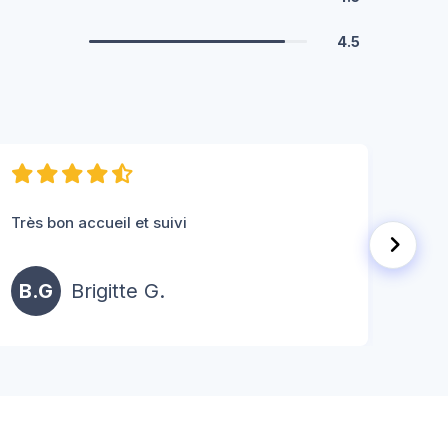
4.5
résid
Très bon accueil et suivi
impec
résid
B.G
Brigitte G.
C.