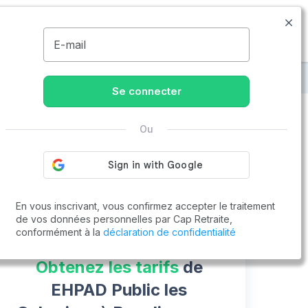
09.74.59.59.57
Disponible de 8h à 20h
MENU
E-mail
sur-Dordogne
EHPAD Public les Gabariers
Se connecter
Ou
Vous cherchez un emploi !
Cap Retraite vous aide à trouver un emploi
Postuler en ligne
En vous inscrivant, vous confirmez accepter le traitement
de vos données personnelles par Cap Retraite,
conformément à la
déclaration de confidentialité
Obtenez les tarifs
de
EHPAD Public les