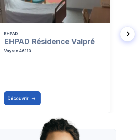
EHPAD
EHPA
EHPAD Résidence Valpré
EHP
Vayrac 46110
Argen
Découvrir
Déc