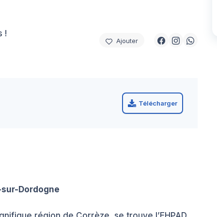
 !
Ajouter
Télécharger
-sur-Dordogne
gnifique région de Corrèze, se trouve l’EHPAD