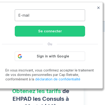
09.74.59.59.57
Disponible de 8h à 20h
MENU
E-mail
uls
Se connecter
Ou
Vous cherchez un emploi !
Cap Retraite vous aide à trouver un emploi
Postuler en ligne
En vous inscrivant, vous confirmez accepter le traitement
de vos données personnelles par Cap Retraite,
conformément à la
déclaration de confidentialité
Obtenez les tarifs
de
EHPAD les Consuls à