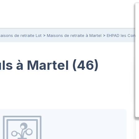
aisons de retraite Lot
Maisons de retraite à Martel
EHPAD les Cons
s à Martel (46)