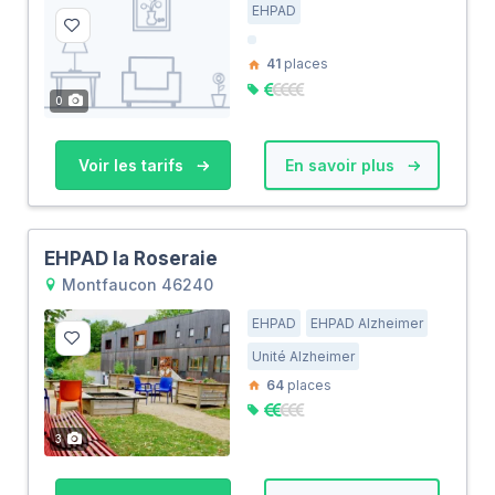
EHPAD
41
places
0
Voir les tarifs
En savoir plus
EHPAD la Roseraie
Montfaucon 46240
EHPAD
EHPAD Alzheimer
Unité Alzheimer
64
places
3