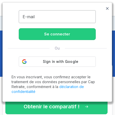
MENU
E-mail
Maisons de retraite Lot
Se connecter
Maisons de retraite et EHPAD
à
Ou
Gramat (46500)
Obtenez le
comparatif des
En vous inscrivant, vous confirmez accepter le
établissements
adaptés à vos
traitement de vos données personnelles par Cap
Retraite, conformément à la
déclaration de
critères en 3 minutes !
confidentialité
Obtenir le comparatif !