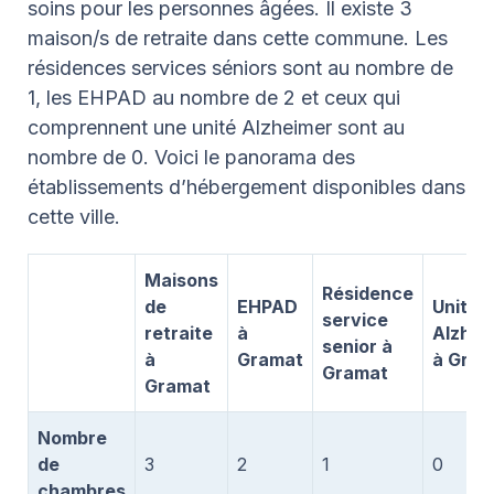
soins pour les personnes âgées. Il existe 3
maison/s de retraite dans cette commune. Les
résidences services séniors sont au nombre de
1, les EHPAD au nombre de 2 et ceux qui
comprennent une unité Alzheimer sont au
nombre de 0. Voici le panorama des
établissements d’hébergement disponibles dans
cette ville.
Maisons
Résidence
de
EHPAD
Unité
service
retraite
à
Alzhei
senior à
à
Gramat
à Gram
Gramat
Gramat
Nombre
de
3
2
1
0
chambres