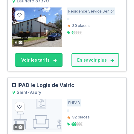
Laurière 87370
Résidence Service Senior
30
places
6
Voir les tarifs
En savoir plus
EHPAD le Logis de Valric
Saint-Vaury
EHPAD
32
places
0