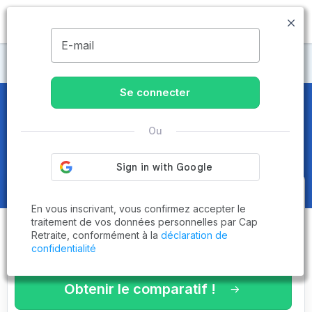
MENU
E-mail
Maisons de retraite Creuse
Se connecter
Maisons de retraite et EHPAD
à
Ou
Bénévent-l'Abbaye (23210)
Obtenez le
comparatif des
En vous inscrivant, vous confirmez accepter le
établissements
adaptés à vos
traitement de vos données personnelles par Cap
Retraite, conformément à la
déclaration de
critères en 3 minutes !
confidentialité
Obtenir le comparatif !