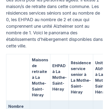
maison/s de retraite dans cette commune. Les
résidences services séniors sont au nombre de
0, les EHPAD au nombre de 2 et ceux qui
comprennent une unité Alzheimer sont au
nombre de 1. Voici le panorama des
établissements d’hébergement disponibles dans
cette ville.
Maisons
Résidence
Unité
de
EHPAD
service
Alzhei
retraite
à La
senior à
à La
à La
Mothe-
La Mothe-
Mothe
Mothe-
Saint-
Saint-
Saint-
Saint-
Héray
Héray
Héray
Héray
Nombre