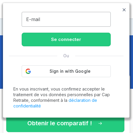
MENU
E-mail
Maisons de retraite Deux-Sèvres
Se connecter
Maisons de retraite et EHPAD
à
Ou
La Mothe-Saint-Héray (79800)
Obtenez le
comparatif des
En vous inscrivant, vous confirmez accepter le
établissements
adaptés à vos
traitement de vos données personnelles par Cap
Retraite, conformément à la
déclaration de
critères en 3 minutes !
confidentialité
Obtenir le comparatif !