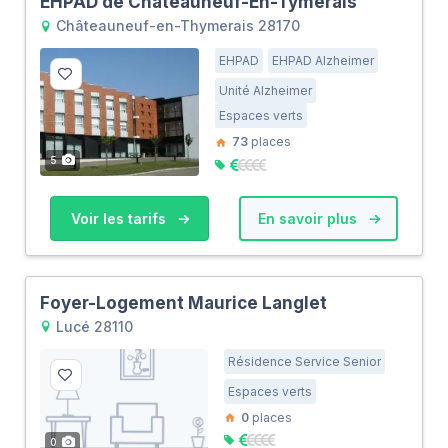
EHPAD de Châteauneuf-En-Tymerais
Châteauneuf-en-Thymerais 28170
EHPAD
EHPAD Alzheimer
Unité Alzheimer
Espaces verts
73
places
5
Voir les tarifs
En savoir plus
Foyer-Logement Maurice Langlet
Lucé 28110
Résidence Service Senior
Espaces verts
0
places
0