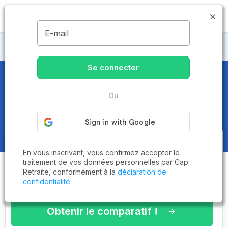
MENU
E-mail
Maisons de retraite Eure-et-Loir
Se connecter
Maisons de retraite et EHPAD
à
Ou
Fontaine-la-Guyon (28190)
Obtenez le
comparatif des
En vous inscrivant, vous confirmez accepter le
établissements
adaptés à vos
traitement de vos données personnelles par Cap
Retraite, conformément à la
déclaration de
critères en 3 minutes !
confidentialité
Obtenir le comparatif !