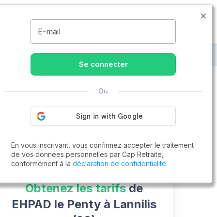
09.74.59.59.57
Disponible de 8h à 20h
MENU
E-mail
Penty
Se connecter
Ou
Vous cherchez un emploi !
Cap Retraite vous aide à trouver un emploi
Postuler en ligne
En vous inscrivant, vous confirmez accepter le traitement
de vos données personnelles par Cap Retraite,
conformément à la
déclaration de confidentialité
Obtenez les tarifs
de
EHPAD le Penty à Lannilis