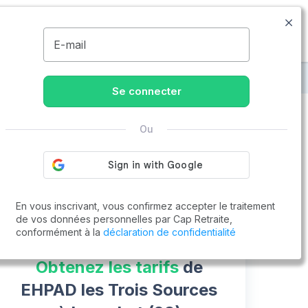
09.74.59.59.57
Disponible de 8h à 20h
MENU
E-mail
s Trois Sources
Se connecter
Ou
Vous cherchez un emploi !
Cap Retraite vous aide à trouver un emploi
Postuler en ligne
En vous inscrivant, vous confirmez accepter le traitement
de vos données personnelles par Cap Retraite,
conformément à la
déclaration de confidentialité
Obtenez les tarifs
de
EHPAD les Trois Sources