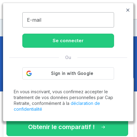
MENU
E-mail
Maisons de retraite Haute-Garonne
Se connecter
Maisons de retraite et EHPAD
à
Ou
Belberaud (31450)
Obtenez le
comparatif des
En vous inscrivant, vous confirmez accepter le
établissements
adaptés à vos
traitement de vos données personnelles par Cap
Retraite, conformément à la
déclaration de
critères en 3 minutes !
confidentialité
Obtenir le comparatif !