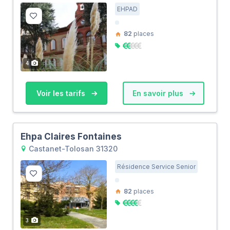
EHPAD
82
places
4
Voir les tarifs
En savoir plus
Ehpa Claires Fontaines
Castanet-Tolosan 31320
Résidence Service Senior
82
places
3