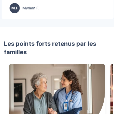
M.F
Myriam F.
…
Les points forts retenus par les
familles