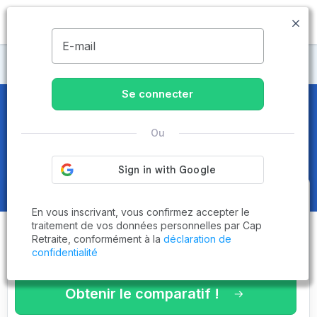
MENU
E-mail
Maisons de retraite Haute-Garonne
Se connecter
Maisons de retraite et EHPAD
à
Ou
Cugnaux (31270)
Obtenez le
comparatif des
En vous inscrivant, vous confirmez accepter le
établissements
adaptés à vos
traitement de vos données personnelles par Cap
Retraite, conformément à la
déclaration de
critères en 3 minutes !
confidentialité
Obtenir le comparatif !