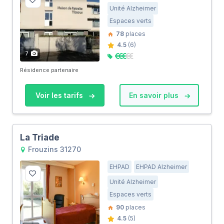
Unité Alzheimer
Espaces verts
78
places
4.5
(6)
7
Résidence partenaire
Voir les tarifs
En savoir plus
La Triade
Frouzins 31270
EHPAD
EHPAD Alzheimer
Unité Alzheimer
Espaces verts
90
places
4.5
(5)