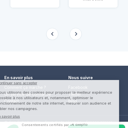
En savoir plus
Nous suivre
Comment ça marche ?
Facebook
Un service de confiance
Twitter
Contact
Blog
© Cap Retraite 2016 - Tous droits réservés •
Espace presse
•
Espace emploi
•
Contact
•
Mentions légales
•
Politique de