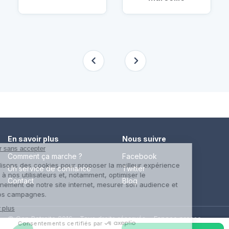
En savoir plus
Nous suivre
Comment ça marche ?
Facebook
Un service de confiance
Twitter
Contact
Blog
© Cap Retraite 2016 - Tous droits réservés •
Espace presse
•
Espace emploi
•
Contact
•
Mentions légales
•
Politique de