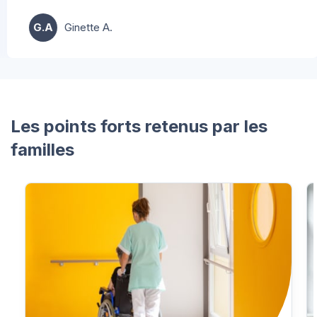
G.A
Ginette A.
…
Les points forts retenus par les
familles