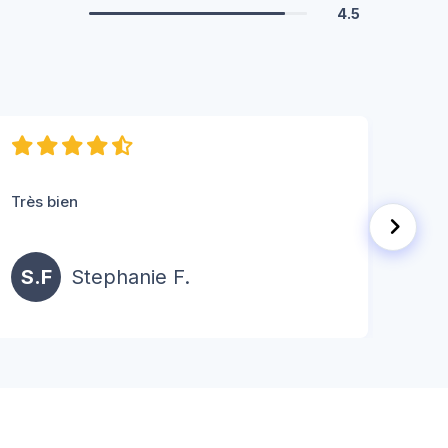
4.5
Très bien
le pe
S.F
Stephanie F.
J.