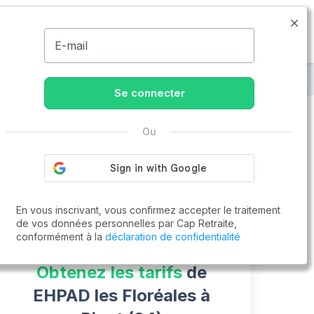
09.74.59.59.57
Disponible de 8h à 20h
MENU
E-mail
réales
Se connecter
Ou
Vous cherchez un emploi !
Cap Retraite vous aide à trouver un emploi
Postuler en ligne
En vous inscrivant, vous confirmez accepter le traitement
de vos données personnelles par Cap Retraite,
conformément à la
déclaration de confidentialité
Obtenez les tarifs
de
EHPAD les Floréales à