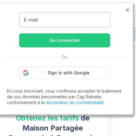
09.74.59.59.57
Disponible de 8h à 20h
MENU
E-mail
aison Partagée Bonnemain
Se connecter
Ou
Vous cherchez un emploi !
Cap Retraite vous aide à trouver un emploi
Postuler en ligne
En vous inscrivant, vous confirmez accepter le traitement
de vos données personnelles par Cap Retraite,
conformément à la
déclaration de confidentialité
Obtenez les tarifs
de
Maison Partagée