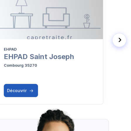
EHPAD
EHPA
EHPAD Saint Joseph
EH
l'A
Combourg 35270
Dol-d
Découvrir
Déc