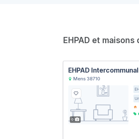
EHPAD et maisons de
EHPAD Intercommunal
Mens 38710
E
Un
0