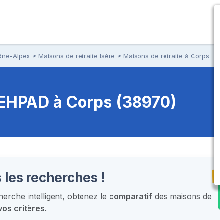
ône-Alpes
Maisons de retraite Isère
Maisons de retraite à Corps
t EHPAD
à Corps (38970)
T
 les recherches !
erche intelligent,
obtenez le
comparatif
des maisons de
vos critères.