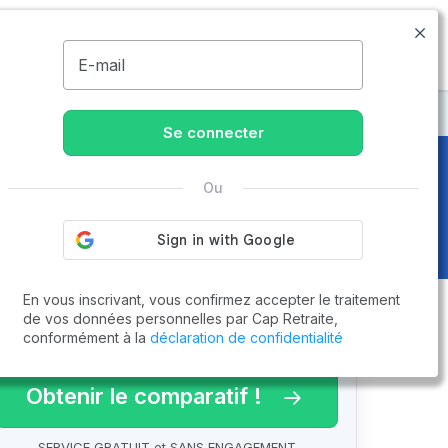
09.74.59.59.57
Disponible de 8h à 20h
MENU
E-mail
Se connecter
Ou
En vous inscrivant, vous confirmez accepter le traitement
de vos données personnelles par Cap Retraite,
conformément à la
déclaration de confidentialité
arif 2026 !
Obtenir le comparatif !
SERVICE GRATUIT et SANS ENGAGEMENT