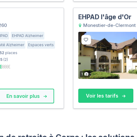
EHPAD l'âge d'Or
260
Monestier-de-Clermont
HPAD
EHPAD Alzheimer
ité Alzheimer
Espaces verts
52
places
5
(2)
1
Voir les tarifs
En savoir plus