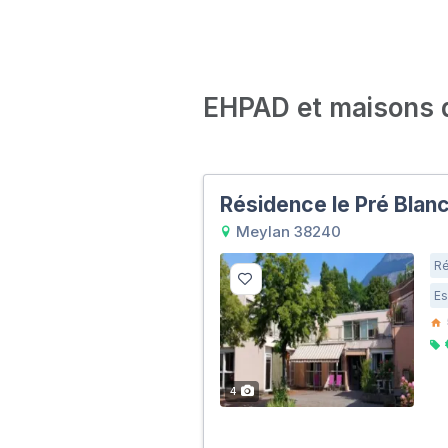
EHPAD et maisons de
Résidence le Pré Blan
Meylan 38240
Ré
Es
4