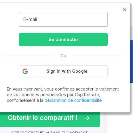
09.74.59.59.57
Disponible de 8h à 20h
MENU
E-mail
Se connecter
Ou
En vous inscrivant, vous confirmez accepter le traitement
de vos données personnelles par Cap Retraite,
conformément à la
déclaration de confidentialité
arif 2026 !
Obtenir le comparatif !
SERVICE GRATUIT et SANS ENGAGEMENT