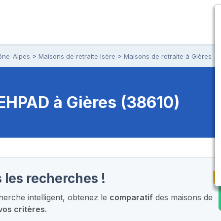
ône-Alpes
Maisons de retraite Isère
Maisons de retraite à Gières
t EHPAD
à Gières (38610)
T
 les recherches !
erche intelligent,
obtenez le
comparatif
des maisons de
vos critères.