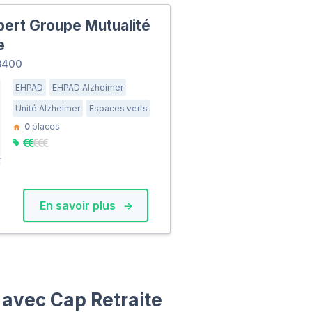
bert Groupe Mutualité
e
8400
EHPAD
EHPAD Alzheimer
Unité Alzheimer
Espaces verts
0
places
En savoir plus
s avec Cap Retraite