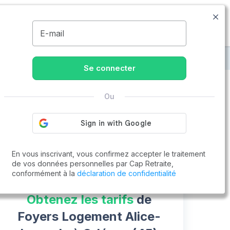
09.77.55.73.00
Disponible de 8h à 20h
MENU
E-mail
yers Logement Alice-Lemesle
Se connecter
Ou
Vous cherchez un emploi !
Cap Retraite vous aide à trouver un emploi
Postuler en ligne
En vous inscrivant, vous confirmez accepter le traitement
de vos données personnelles par Cap Retraite,
conformément à la
déclaration de confidentialité
Obtenez les tarifs
de
Foyers Logement Alice-