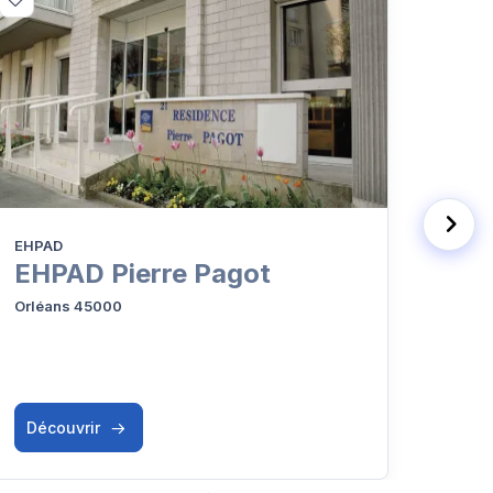
EHPAD
Résid
EHPAD Pierre Pagot
Le 
Orléans 45000
Orléa
Découvrir
Déc