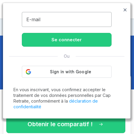
MENU
E-mail
Maisons de retraite Lozère
Se connecter
Maisons de retraite et EHPAD
à
Ou
La Canourgue (48500)
Obtenez le
comparatif des
En vous inscrivant, vous confirmez accepter le
établissements
adaptés à vos
traitement de vos données personnelles par Cap
Retraite, conformément à la
déclaration de
critères en 3 minutes !
confidentialité
Obtenir le comparatif !