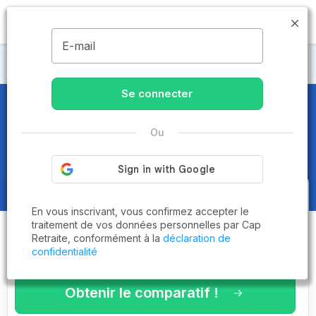
MENU
E-mail
Maisons de retraite Lozère
Se connecter
Maisons de retraite et EHPAD
à
Châteauneuf-de-Randon
Ou
(48170)
Obtenez le
comparatif des
En vous inscrivant, vous confirmez accepter le
établissements
adaptés à vos
traitement de vos données personnelles par Cap
Retraite, conformément à la
déclaration de
critères en 3 minutes !
confidentialité
Obtenir le comparatif !