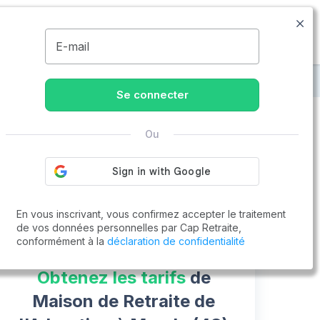
09.74.59.59.57
Disponible de 8h à 20h
MENU
E-mail
traite de l'Adoration
Se connecter
Ou
Vous cherchez un emploi !
Cap Retraite vous aide à trouver un emploi
Postuler en ligne
En vous inscrivant, vous confirmez accepter le traitement
de vos données personnelles par Cap Retraite,
conformément à la
déclaration de confidentialité
Obtenez les tarifs
de
Maison de Retraite de