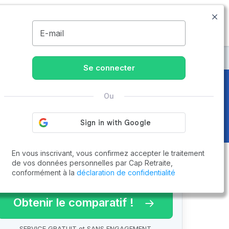
03.66.88.03.43
Disponible de 8h à 20h
MENU
E-mail
Se connecter
Ou
En vous inscrivant, vous confirmez accepter le traitement
de vos données personnelles par Cap Retraite,
conformément à la
déclaration de confidentialité
arif 2026 !
Obtenir le comparatif !
SERVICE GRATUIT et SANS ENGAGEMENT