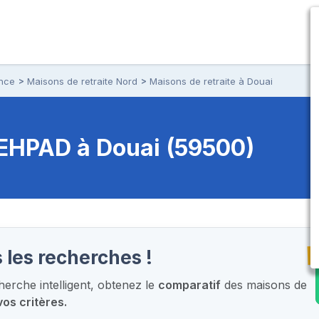
ance
Maisons de retraite Nord
Maisons de retraite à Douai
t EHPAD
à Douai (59500)
T
 les recherches !
erche intelligent,
obtenez le
comparatif
des maisons de
vos critères.