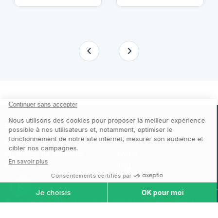
En savoir plus
Nous suivre
Comment ça marche ?
Facebook
Un service de confiance
Twitter
Contact
Blog
© Cap Retraite 2016 - Tous droits réservés •
Espace presse
•
Espace emploi
•
Contact
•
Mentions légales
•
Politique de