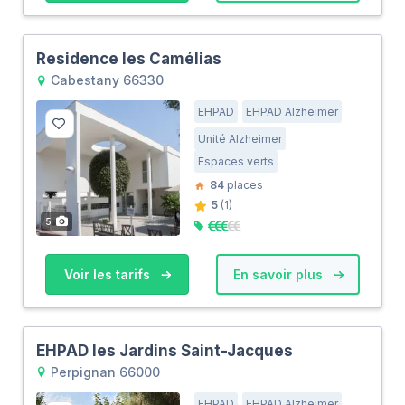
Residence les Camélias
Cabestany 66330
EHPAD
EHPAD Alzheimer
Unité Alzheimer
Espaces verts
84
places
5
(1)
5
Voir les tarifs
En savoir plus
EHPAD les Jardins Saint-Jacques
Perpignan 66000
EHPAD
EHPAD Alzheimer