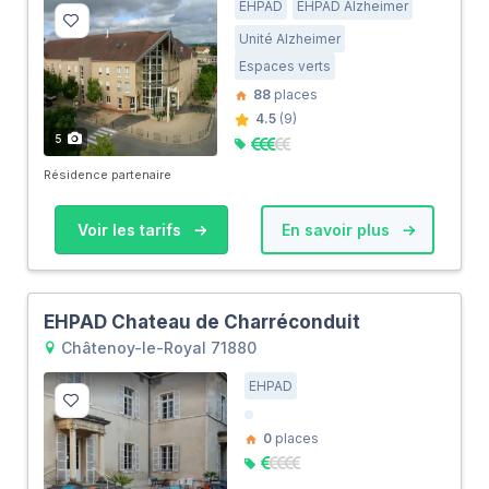
EHPAD
EHPAD Alzheimer
Unité Alzheimer
Espaces verts
88
places
4.5
(9)
5
Résidence partenaire
Voir les tarifs
En savoir plus
EHPAD Chateau de Charréconduit
Châtenoy-le-Royal 71880
EHPAD
0
places