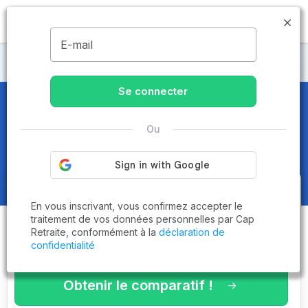
MENU
E-mail
Maisons de retraite Saône-et-Loire
Se connecter
Maisons de retraite et EHPAD
à
Ou
Mellecey (71640)
Obtenez le
comparatif des
En vous inscrivant, vous confirmez accepter le
établissements
adaptés à vos
traitement de vos données personnelles par Cap
Retraite, conformément à la
déclaration de
critères en 3 minutes !
confidentialité
Obtenir le comparatif !