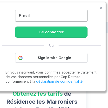
09.77.55.73.00
Disponible de 8h à 20h
MENU
E-mail
e
Résidence les Marroniers
Se connecter
Ou
Vous cherchez un emploi !
Cap Retraite vous aide à trouver un emploi
Postuler en ligne
En vous inscrivant, vous confirmez accepter le traitement
de vos données personnelles par Cap Retraite,
conformément à la
déclaration de confidentialité
Obtenez les tarifs
de
Résidence les Marroniers