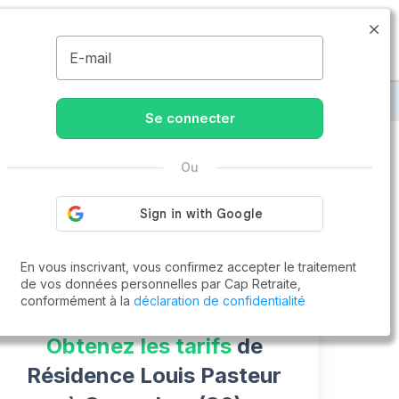
09.74.59.59.57
Disponible de 8h à 20h
MENU
E-mail
Résidence Louis Pasteur
Se connecter
Ou
Vous cherchez un emploi !
Cap Retraite vous aide à trouver un emploi
Postuler en ligne
En vous inscrivant, vous confirmez accepter le traitement
de vos données personnelles par Cap Retraite,
conformément à la
déclaration de confidentialité
Obtenez les tarifs
de
Résidence Louis Pasteur