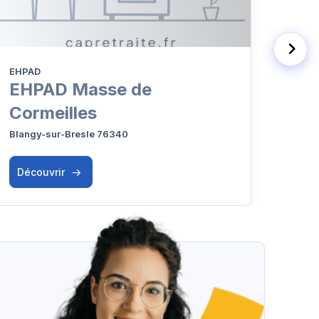
EHPAD
EHPA
EHPAD Masse de
EH
Cormeilles
Frivil
Blangy-sur-Bresle 76340
Découvrir
Déc