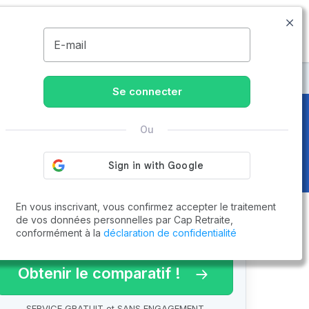
09.74.59.59.57
Disponible de 8h à 20h
MENU
E-mail
Se connecter
Ou
En vous inscrivant, vous confirmez accepter le traitement
de vos données personnelles par Cap Retraite,
conformément à la
déclaration de confidentialité
arif 2026 !
Obtenir le comparatif !
SERVICE GRATUIT et SANS ENGAGEMENT