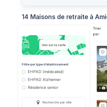
14 Maisons de retraite à Am
Trier
par:
Voir sur la carte
Filtre par type d’établissement
EHPAD (médicalisé)
EHPAD Alzheimer
Résidence senior
6
Recherche par ville