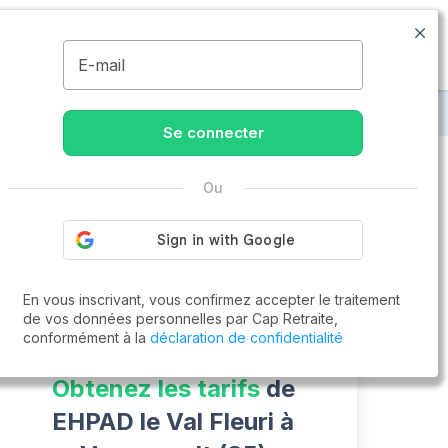
09.74.59.59.57
Disponible de 8h à 20h
MENU
E-mail
EHPAD le Val Fleuri
Se connecter
Ou
Vous cherchez un emploi !
Cap Retraite vous aide à trouver un emploi
Postuler en ligne
En vous inscrivant, vous confirmez accepter le traitement
de vos données personnelles par Cap Retraite,
conformément à la
déclaration de confidentialité
Obtenez les tarifs
de
EHPAD le Val Fleuri à