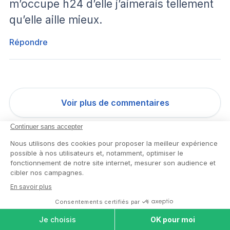
m’occupe h24 d’elle j’aimerais tellement
qu’elle aille mieux.
Répondre
Voir plus de commentaires
Les derniers articles
COMPARER LES
MAISONS DE RETRAITE
MAISONS DE
USLD en 2026 : le parcours d'admission
RETRAITE
quand l'EHPAD ne suffit plus