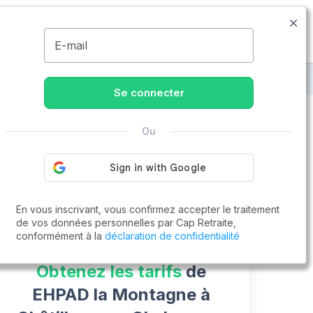
09.74.59.59.57
Disponible de 8h à 20h
MENU
E-mail
sur-Chalaronne
EHPAD la Montagne
Se connecter
Ou
Vous cherchez un emploi !
Cap Retraite vous aide à trouver un emploi
Postuler en ligne
En vous inscrivant, vous confirmez accepter le traitement
de vos données personnelles par Cap Retraite,
conformément à la
déclaration de confidentialité
Obtenez les tarifs
de
EHPAD la Montagne à