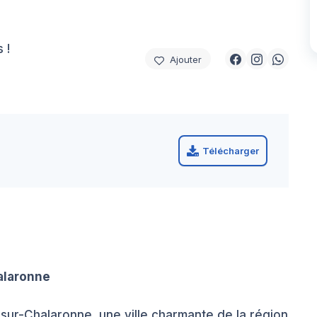
 !
Ajouter
Télécharger
alaronne
sur-Chalaronne, une ville charmante de la région