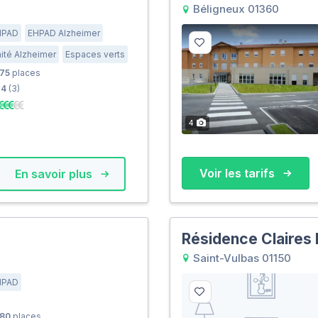
Béligneux 01360
HPAD
EHPAD Alzheimer
ité Alzheimer
Espaces verts
75
places
4
(3)
4
Voir les tarifs
En savoir plus
Résidence Claires 
Saint-Vulbas 01150
HPAD
80
places