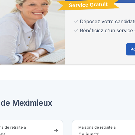
Service Gratuit
Déposez votre candidat
Bénéficiez d'un service 
Po
s de Meximieux
s de retraite à
Maisons de retraite à
y
Coligny
(4)
(3)