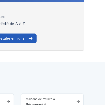
ure
dédié de A à Z
stuler en ligne
Maisons de retraite à
Péronnas
(3)