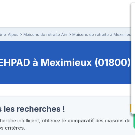
ône-Alpes
Maisons de retraite Ain
Maisons de retraite à Meximieux
t EHPAD
à Meximieux (01800)
T
 les recherches !
erche intelligent,
obtenez le
comparatif
des maisons de
s critères.