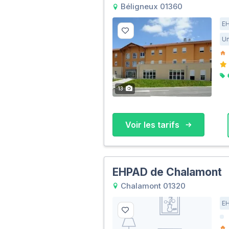
Béligneux 01360
E
Un
13
Voir les tarifs
EHPAD de Chalamont
Chalamont 01320
E