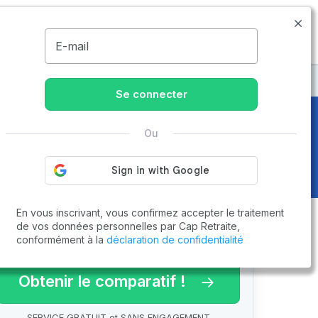
09.74.59.59.57
Disponible de 8h à 20h
MENU
E-mail
Se connecter
Ou
En vous inscrivant, vous confirmez accepter le traitement
de vos données personnelles par Cap Retraite,
conformément à la
déclaration de confidentialité
arif 2026 !
Obtenir le comparatif !
SERVICE GRATUIT et SANS ENGAGEMENT